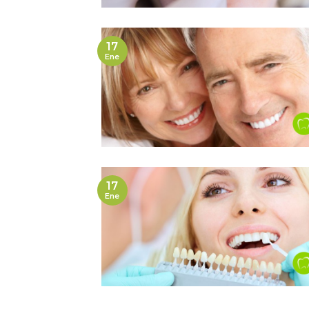
17
Ene
17
Ene