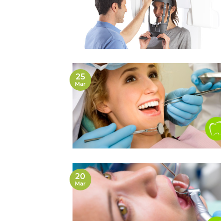
25
Mar
20
Mar