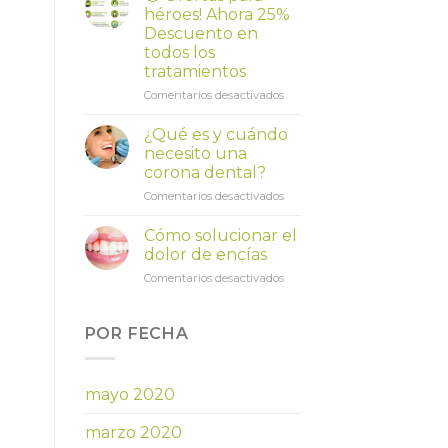
héroes! Ahora 25%
Descuento en
todos los
tratamientos
en
Comentarios desactivados
💪
Ofertas
¿Qué es y cuándo
para
necesito una
héroes!
corona dental?
Ahora
en
Comentarios desactivados
25%
¿Qué
Descuento
es
en
Cómo solucionar el
y
todos
dolor de encías
cuándo
los
en
Comentarios desactivados
necesito
tratamientos
Cómo
una
solucionar
corona
el
POR FECHA
dental?
dolor
de
encías
mayo 2020
marzo 2020