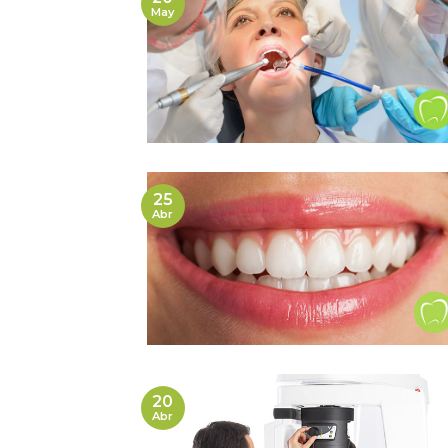
May
25
Abr
20
Abr