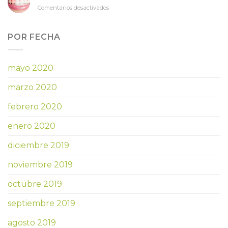
y
en
en
Comentarios desactivados
cuándo
todos
Cómo
necesito
los
solucionar
una
tratamientos
el
POR FECHA
corona
dolor
dental?
de
encías
mayo 2020
marzo 2020
febrero 2020
enero 2020
diciembre 2019
noviembre 2019
octubre 2019
septiembre 2019
agosto 2019