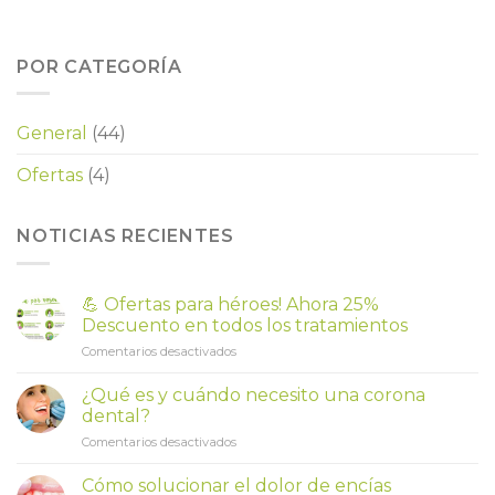
POR CATEGORÍA
General
(44)
Ofertas
(4)
NOTICIAS RECIENTES
💪 Ofertas para héroes! Ahora 25%
Descuento en todos los tratamientos
en
Comentarios desactivados
💪
Ofertas
¿Qué es y cuándo necesito una corona
para
dental?
héroes!
en
Comentarios desactivados
Ahora
¿Qué
25%
es
Descuento
Cómo solucionar el dolor de encías