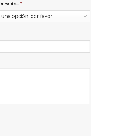
ínica de...
*