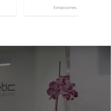
nes
Halitosis