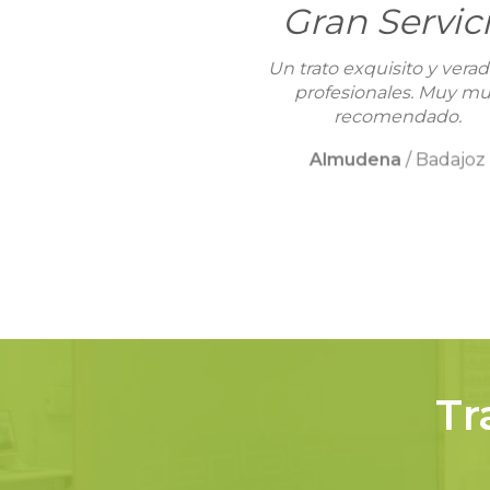
Gran Servic
Un trato exquisito y vera
profesionales. Muy m
recomendado.
Almudena
/
Badajoz
Tr