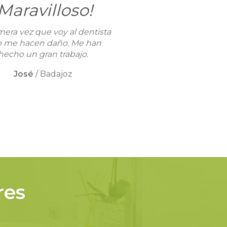
¡Maravilloso!
mera vez que voy al dentista
o me hacen daño. Me han
hecho un gran trabajo.
José
/
Badajoz
res
.