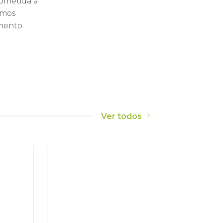
ometida a
amos
mento.
Ver todos