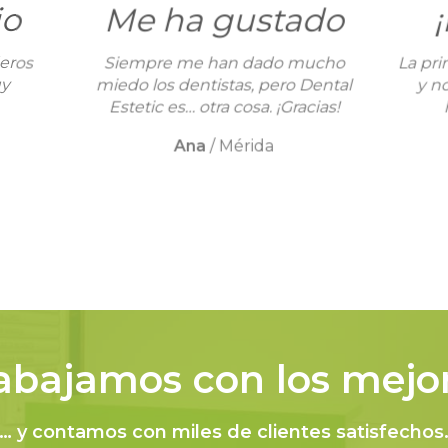
io
Me ha gustado
deros
Siempre me han dado mucho
La pri
uy
miedo los dentistas, pero Dental
y n
Estetic es… otra cosa. ¡Gracias!
Ana
/
Mérida
abajamos con los mejo
… y contamos con miles de clientes satisfechos