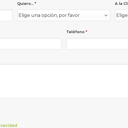
Quiero...
*
A la Cl
Teléfono
*
rivacidad