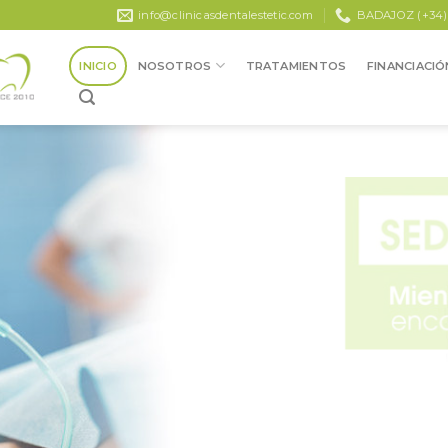
info@clinicasdentalestetic.com
BADAJOZ (+34) 9
INICIO
NOSOTROS
TRATAMIENTOS
FINANCIACIÓ