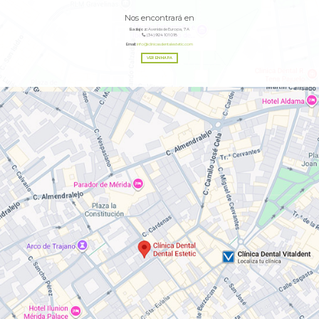
Nos encontrará en
Badajoz:
Avenida de Europa, 7A
(34) 924 101 018
Email:
info@clinicasdentalestetic.com
VER EN MAPA