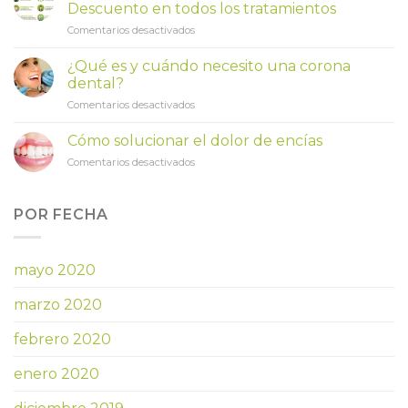
Descuento en todos los tratamientos
en
Comentarios desactivados
💪
Ofertas
¿Qué es y cuándo necesito una corona
para
dental?
héroes!
en
Comentarios desactivados
Ahora
¿Qué
25%
es
Descuento
Cómo solucionar el dolor de encías
y
en
en
Comentarios desactivados
cuándo
todos
Cómo
necesito
los
solucionar
una
tratamientos
el
POR FECHA
corona
dolor
dental?
de
encías
mayo 2020
marzo 2020
febrero 2020
enero 2020