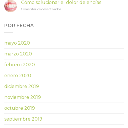
es
Descuento
Cómo solucionar el dolor de encías
y
en
en
Comentarios desactivados
cuándo
todos
Cómo
necesito
los
solucionar
una
tratamientos
el
POR FECHA
corona
dolor
dental?
de
encías
mayo 2020
marzo 2020
febrero 2020
enero 2020
diciembre 2019
noviembre 2019
octubre 2019
septiembre 2019