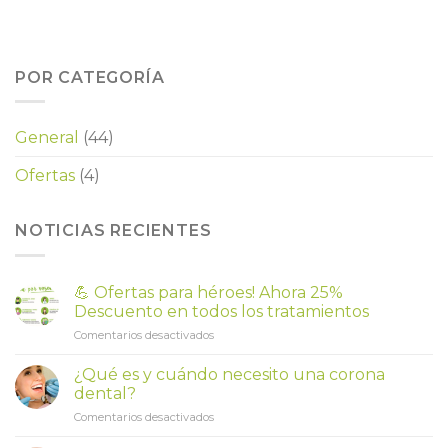
POR CATEGORÍA
General
(44)
Ofertas
(4)
NOTICIAS RECIENTES
💪 Ofertas para héroes! Ahora 25%
Descuento en todos los tratamientos
en
Comentarios desactivados
💪
Ofertas
¿Qué es y cuándo necesito una corona
para
dental?
héroes!
en
Comentarios desactivados
Ahora
¿Qué
25%