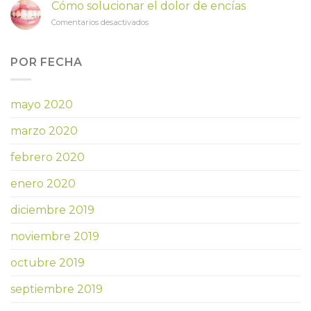
es
Descuento
Cómo solucionar el dolor de encías
y
en
en
Comentarios desactivados
cuándo
todos
Cómo
necesito
los
solucionar
una
tratamientos
el
POR FECHA
corona
dolor
dental?
de
encías
mayo 2020
marzo 2020
febrero 2020
enero 2020
diciembre 2019
noviembre 2019
octubre 2019
septiembre 2019