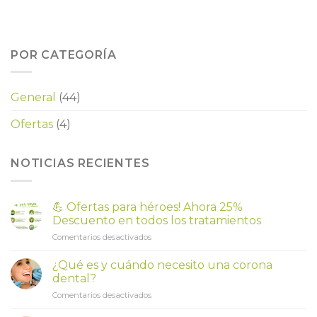
POR CATEGORÍA
General
(44)
Ofertas
(4)
NOTICIAS RECIENTES
💪 Ofertas para héroes! Ahora 25%
Descuento en todos los tratamientos
en
Comentarios desactivados
💪
Ofertas
¿Qué es y cuándo necesito una corona
para
dental?
héroes!
en
Comentarios desactivados
Ahora
¿Qué
25%